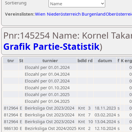
Sortierung
Vereinslisten:
Wien
Niederösterreich
Burgenland
Oberösterrei
Pnr:145254 Name: Kornel Takar
Grafik Partie-Statistik
)
tnr
St
turnier
bdld
rd
datum
f
K
erg
Elozahl per 01.01.2024
0
Elozahl per 01.04.2024
0
Elozahl per 01.07.2024
0
Elozahl per 01.10.2024
0
Elozahl per 01.01.2025
0
Elozahl per 01.04.2025
0
812964
E
Beirksliga Ost 2023/2024
Knt
3
18.11.2023
s
0
812964
E
Beirksliga Ost 2023/2024
Knt
7
03.02.2024
s
0
812964
E
Beirksliga Ost 2023/2024
Knt
10
13.04.2024
s
0
986130
E
Bezirksliga Ost 2024/2025
Knt
2
12.10.2024
s
0