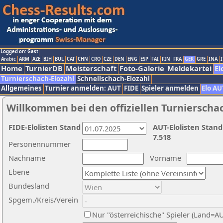
Logged on: Gast
Arabic
ARM
AZE
BIH
BUL
CAT
CHN
CRO
CZE
DEN
ENG
ESP
FAI
FIN
FRA
GER
GRE
INA
I
Home
TurnierDB
Meisterschaft
Foto-Galerie
Meldekartei
El
Turnierschach-Elozahl
Schnellschach-Elozahl
Allgemeines
Turnier anmelden: AUT
FIDE
Spieler anmelden
Elo AU
Willkommen bei den offiziellen Turnierscha
FIDE-Elolisten Stand
AUT-Elolisten Stand
7.518
Personennummer
Nachname
Vorname
Ebene
Bundesland
Spgem./Kreis/Verein
Nur "österreichische" Spieler (Land=A