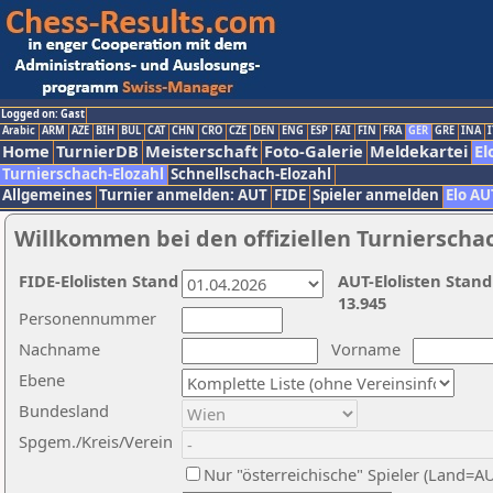
Logged on: Gast
Arabic
ARM
AZE
BIH
BUL
CAT
CHN
CRO
CZE
DEN
ENG
ESP
FAI
FIN
FRA
GER
GRE
INA
I
Home
TurnierDB
Meisterschaft
Foto-Galerie
Meldekartei
El
Turnierschach-Elozahl
Schnellschach-Elozahl
Allgemeines
Turnier anmelden: AUT
FIDE
Spieler anmelden
Elo AU
Willkommen bei den offiziellen Turnierscha
FIDE-Elolisten Stand
AUT-Elolisten Stand
13.945
Personennummer
Nachname
Vorname
Ebene
Bundesland
Spgem./Kreis/Verein
Nur "österreichische" Spieler (Land=A