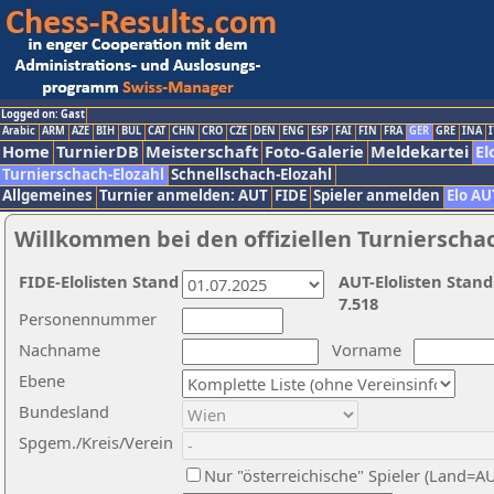
Logged on: Gast
Arabic
ARM
AZE
BIH
BUL
CAT
CHN
CRO
CZE
DEN
ENG
ESP
FAI
FIN
FRA
GER
GRE
INA
I
Home
TurnierDB
Meisterschaft
Foto-Galerie
Meldekartei
El
Turnierschach-Elozahl
Schnellschach-Elozahl
Allgemeines
Turnier anmelden: AUT
FIDE
Spieler anmelden
Elo AU
Willkommen bei den offiziellen Turnierscha
FIDE-Elolisten Stand
AUT-Elolisten Stand
7.518
Personennummer
Nachname
Vorname
Ebene
Bundesland
Spgem./Kreis/Verein
Nur "österreichische" Spieler (Land=A