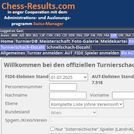
Logged on: Gast
Arabic
ARM
AZE
BIH
BUL
CAT
CHN
CRO
CZE
DEN
ENG
ESP
FAI
FIN
FRA
GER
GRE
INA
I
Home
TurnierDB
Meisterschaft
Foto-Galerie
Meldekartei
El
Turnierschach-Elozahl
Schnellschach-Elozahl
Allgemeines
Turnier anmelden: AUT
FIDE
Spieler anmelden
Elo AU
Willkommen bei den offiziellen Turnierscha
FIDE-Elolisten Stand
AUT-Elolisten Stand
7.518
Personennummer
Nachname
Vorname
Ebene
Bundesland
Spgem./Kreis/Verein
Nur "österreichische" Spieler (Land=A