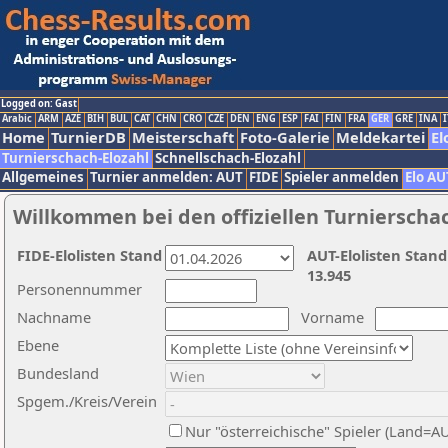
Logged on: Gast
Arabic
ARM
AZE
BIH
BUL
CAT
CHN
CRO
CZE
DEN
ENG
ESP
FAI
FIN
FRA
GER
GRE
INA
I
Home
TurnierDB
Meisterschaft
Foto-Galerie
Meldekartei
El
Turnierschach-Elozahl
Schnellschach-Elozahl
Allgemeines
Turnier anmelden: AUT
FIDE
Spieler anmelden
Elo AU
Willkommen bei den offiziellen Turnierscha
FIDE-Elolisten Stand
AUT-Elolisten Stand
13.945
Personennummer
Nachname
Vorname
Ebene
Bundesland
Spgem./Kreis/Verein
Nur "österreichische" Spieler (Land=A