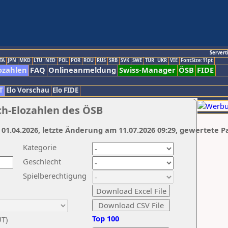
Servert
TA
JPN
MKD
LTU
NED
POL
POR
ROU
RUS
SRB
SVK
SWE
TUR
UKR
VIE
FontSize:11pt
ozahlen
FAQ
Onlineanmeldung
Swiss-Manager
ÖSB
FIDE
T
Elo Vorschau
Elo FIDE
ch-Elozahlen des ÖSB
 01.04.2026, letzte Änderung am 11.07.2026 09:29, gewertete P
Kategorie
Geschlecht
Spielberechtigung
Top 100
UT)