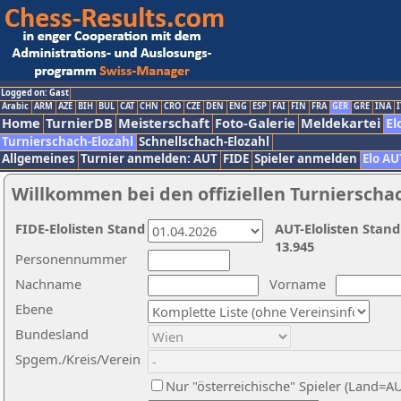
Logged on: Gast
Arabic
ARM
AZE
BIH
BUL
CAT
CHN
CRO
CZE
DEN
ENG
ESP
FAI
FIN
FRA
GER
GRE
INA
I
Home
TurnierDB
Meisterschaft
Foto-Galerie
Meldekartei
El
Turnierschach-Elozahl
Schnellschach-Elozahl
Allgemeines
Turnier anmelden: AUT
FIDE
Spieler anmelden
Elo AU
Willkommen bei den offiziellen Turnierscha
FIDE-Elolisten Stand
AUT-Elolisten Stand
13.945
Personennummer
Nachname
Vorname
Ebene
Bundesland
Spgem./Kreis/Verein
Nur "österreichische" Spieler (Land=A