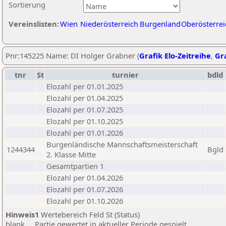
Sortierung
Vereinslisten:
Wien
Niederösterreich
Burgenland
Oberösterrei
Pnr:145225 Name: DI Holger Grabner (
Grafik Elo-Zeitreihe
,
Gra
tnr
St
turnier
bdld
Elozahl per 01.01.2025
Elozahl per 01.04.2025
Elozahl per 01.07.2025
Elozahl per 01.10.2025
Elozahl per 01.01.2026
Burgenländische Mannschaftsmeisterschaft
1244344
Bgld
2. Klasse Mitte
Gesamtpartien 1
Elozahl per 01.04.2026
Elozahl per 01.07.2026
Elozahl per 01.10.2026
Hinweis1
Wertebereich Feld St (Status)
blank ... Partie gewertet in aktueller Periode gespielt