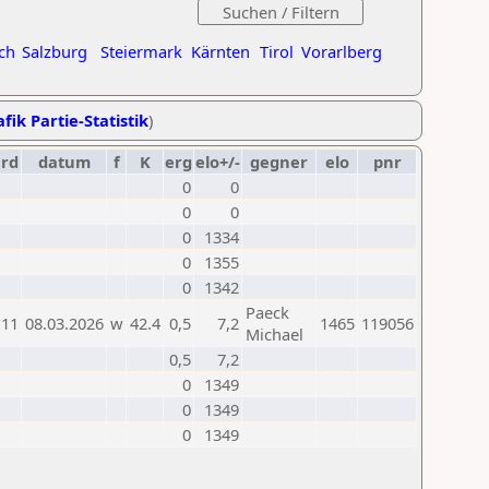
ch
Salzburg
Steiermark
Kärnten
Tirol
Vorarlberg
fik Partie-Statistik
)
rd
datum
f
K
erg
elo+/-
gegner
elo
pnr
0
0
0
0
0
1334
0
1355
0
1342
Paeck
11
08.03.2026
w
42.4
0,5
7,2
1465
119056
Michael
0,5
7,2
0
1349
0
1349
0
1349