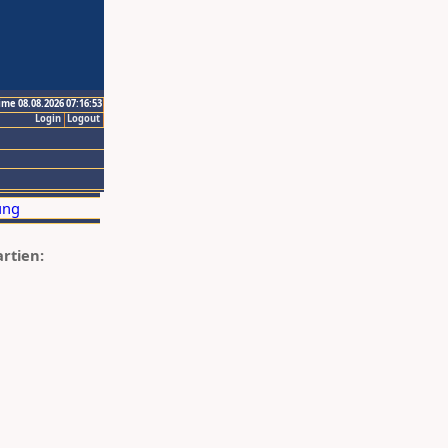
ime 08.08.2026 07:16:53
Login
Logout
artien: