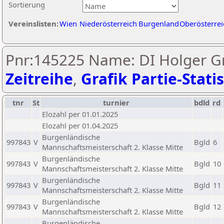
Sortierung
Vereinslisten:
Wien
Niederösterreich
Burgenland
Oberösterrei
Pnr:145225 Name: DI Holger Gr
Zeitreihe
,
Grafik Partie-Statis
tnr
St
turnier
bdld
rd
Elozahl per 01.01.2025
Elozahl per 01.04.2025
Burgenländische
997843
V
Bgld
6
Mannschaftsmeisterschaft 2. Klasse Mitte
Burgenländische
997843
V
Bgld
10
Mannschaftsmeisterschaft 2. Klasse Mitte
Burgenländische
997843
V
Bgld
11
Mannschaftsmeisterschaft 2. Klasse Mitte
Burgenländische
997843
V
Bgld
12
Mannschaftsmeisterschaft 2. Klasse Mitte
Burgenländische