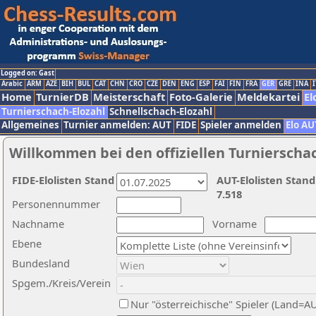
Logged on: Gast
Arabic
ARM
AZE
BIH
BUL
CAT
CHN
CRO
CZE
DEN
ENG
ESP
FAI
FIN
FRA
GER
GRE
INA
I
Home
TurnierDB
Meisterschaft
Foto-Galerie
Meldekartei
El
Turnierschach-Elozahl
Schnellschach-Elozahl
Allgemeines
Turnier anmelden: AUT
FIDE
Spieler anmelden
Elo AU
Willkommen bei den offiziellen Turnierscha
FIDE-Elolisten Stand
AUT-Elolisten Stand
7.518
Personennummer
Nachname
Vorname
Ebene
Bundesland
Spgem./Kreis/Verein
Nur "österreichische" Spieler (Land=A