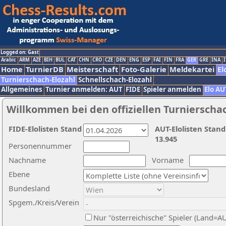
Logged on: Gast
Arabic
ARM
AZE
BIH
BUL
CAT
CHN
CRO
CZE
DEN
ENG
ESP
FAI
FIN
FRA
GER
GRE
INA
I
Home
TurnierDB
Meisterschaft
Foto-Galerie
Meldekartei
El
Turnierschach-Elozahl
Schnellschach-Elozahl
Allgemeines
Turnier anmelden: AUT
FIDE
Spieler anmelden
Elo AU
Willkommen bei den offiziellen Turnierscha
FIDE-Elolisten Stand
AUT-Elolisten Stand
13.945
Personennummer
Nachname
Vorname
Ebene
Bundesland
Spgem./Kreis/Verein
Nur "österreichische" Spieler (Land=A