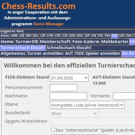
Logged on: Gast
Arabic
ARM
AZE
BIH
BUL
CAT
CHN
CRO
CZE
DEN
ENG
ESP
FAI
FIN
FRA
GER
GRE
INA
I
Home
TurnierDB
Meisterschaft
Foto-Galerie
Meldekartei
El
Turnierschach-Elozahl
Schnellschach-Elozahl
Allgemeines
Turnier anmelden: AUT
FIDE
Spieler anmelden
Elo AU
Willkommen bei den offiziellen Turnierscha
FIDE-Elolisten Stand
AUT-Elolisten Stand
13.945
Personennummer
Nachname
Vorname
Ebene
Bundesland
Spgem./Kreis/Verein
Nur "österreichische" Spieler (Land=A