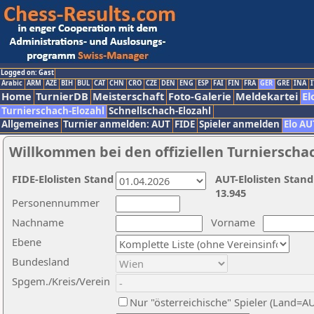
Logged on: Gast
Arabic
ARM
AZE
BIH
BUL
CAT
CHN
CRO
CZE
DEN
ENG
ESP
FAI
FIN
FRA
GER
GRE
INA
I
Home
TurnierDB
Meisterschaft
Foto-Galerie
Meldekartei
El
Turnierschach-Elozahl
Schnellschach-Elozahl
Allgemeines
Turnier anmelden: AUT
FIDE
Spieler anmelden
Elo AU
Willkommen bei den offiziellen Turnierscha
FIDE-Elolisten Stand
AUT-Elolisten Stand
13.945
Personennummer
Nachname
Vorname
Ebene
Bundesland
Spgem./Kreis/Verein
Nur "österreichische" Spieler (Land=A