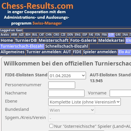
Logged on: Gast
Arabic
ARM
AZE
BIH
BUL
CAT
CHN
CRO
CZE
DEN
ENG
ESP
FAI
FIN
FRA
GER
GRE
INA
I
Home
TurnierDB
Meisterschaft
Foto-Galerie
Meldekartei
El
Turnierschach-Elozahl
Schnellschach-Elozahl
Allgemeines
Turnier anmelden: AUT
FIDE
Spieler anmelden
Elo AU
Willkommen bei den offiziellen Turnierscha
FIDE-Elolisten Stand
AUT-Elolisten Stand
13.945
Personennummer
Nachname
Vorname
Ebene
Bundesland
Spgem./Kreis/Verein
Nur "österreichische" Spieler (Land=A