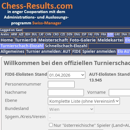
Logged on: Gast
Arabic
ARM
AZE
BIH
BUL
CAT
CHN
CRO
CZE
DEN
ENG
ESP
FAI
FIN
FRA
GER
GRE
INA
I
Home
TurnierDB
Meisterschaft
Foto-Galerie
Meldekartei
El
Turnierschach-Elozahl
Schnellschach-Elozahl
Allgemeines
Turnier anmelden: AUT
FIDE
Spieler anmelden
Elo AU
Willkommen bei den offiziellen Turnierscha
FIDE-Elolisten Stand
AUT-Elolisten Stand
13.945
Personennummer
Nachname
Vorname
Ebene
Bundesland
Spgem./Kreis/Verein
Nur "österreichische" Spieler (Land=A