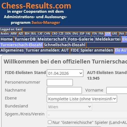
Logged on: Gast
Arabic
ARM
AZE
BIH
BUL
CAT
CHN
CRO
CZE
DEN
ENG
ESP
FAI
FIN
FRA
GER
GRE
INA
I
Home
TurnierDB
Meisterschaft
Foto-Galerie
Meldekartei
El
Turnierschach-Elozahl
Schnellschach-Elozahl
Allgemeines
Turnier anmelden: AUT
FIDE
Spieler anmelden
Elo AU
Willkommen bei den offiziellen Turnierscha
FIDE-Elolisten Stand
AUT-Elolisten Stand
13.945
Personennummer
Nachname
Vorname
Ebene
Bundesland
Spgem./Kreis/Verein
Nur "österreichische" Spieler (Land=A