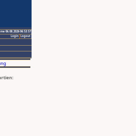
ime 06.08.2026 06:53:57
Login
Logout
artien: