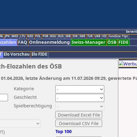
Servert
TA
JPN
MKD
LTU
NED
POL
POR
ROU
RUS
SRB
SVK
SWE
TUR
UKR
VIE
FontSize:11pt
ozahlen
FAQ
Onlineanmeldung
Swiss-Manager
ÖSB
FIDE
T
Elo Vorschau
Elo FIDE
ch-Elozahlen des ÖSB
 01.04.2026, letzte Änderung am 11.07.2026 09:29, gewertete P
Kategorie
Geschlecht
Spielberechtigung
Top 100
UT)