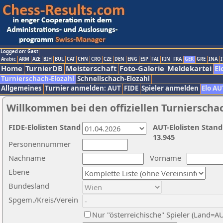
Logged on: Gast
Arabic
ARM
AZE
BIH
BUL
CAT
CHN
CRO
CZE
DEN
ENG
ESP
FAI
FIN
FRA
GER
GRE
INA
I
Home
TurnierDB
Meisterschaft
Foto-Galerie
Meldekartei
El
Turnierschach-Elozahl
Schnellschach-Elozahl
Allgemeines
Turnier anmelden: AUT
FIDE
Spieler anmelden
Elo AU
Willkommen bei den offiziellen Turnierscha
FIDE-Elolisten Stand
AUT-Elolisten Stand
13.945
Personennummer
Nachname
Vorname
Ebene
Bundesland
Spgem./Kreis/Verein
Nur "österreichische" Spieler (Land=A