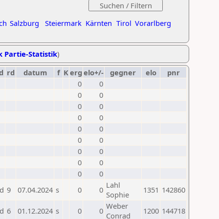
ch
Salzburg
Steiermark
Kärnten
Tirol
Vorarlberg
k Partie-Statistik
)
d
rd
datum
f
K
erg
elo+/-
gegner
elo
pnr
0
0
0
0
0
0
0
0
0
0
0
0
0
0
0
0
0
0
Lahl
d
9
07.04.2024
s
0
0
1351
142860
Sophie
Weber
d
6
01.12.2024
s
0
0
1200
144718
Conrad