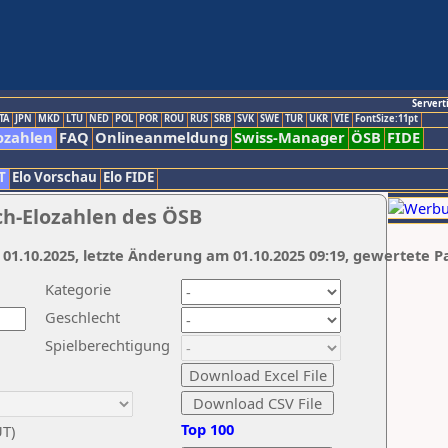
Servert
TA
JPN
MKD
LTU
NED
POL
POR
ROU
RUS
SRB
SVK
SWE
TUR
UKR
VIE
FontSize:11pt
ozahlen
FAQ
Onlineanmeldung
Swiss-Manager
ÖSB
FIDE
T
Elo Vorschau
Elo FIDE
ch-Elozahlen des ÖSB
 01.10.2025, letzte Änderung am 01.10.2025 09:19, gewertete P
Kategorie
Geschlecht
Spielberechtigung
Top 100
UT)