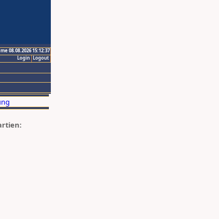
ime 08.08.2026 15:12:37
Login
Logout
artien: