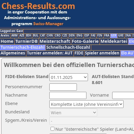
Logged on: Gast
Arabic
ARM
AZE
BIH
BUL
CAT
CHN
CRO
CZE
DEN
ENG
ESP
FAI
FIN
FRA
GER
GRE
INA
I
Home
TurnierDB
Meisterschaft
Foto-Galerie
Meldekartei
El
Turnierschach-Elozahl
Schnellschach-Elozahl
Allgemeines
Turnier anmelden: AUT
FIDE
Spieler anmelden
Elo AU
Willkommen bei den offiziellen Turnierscha
FIDE-Elolisten Stand
AUT-Elolisten Stand
8.601
Personennummer
Nachname
Vorname
Ebene
Bundesland
Spgem./Kreis/Verein
Nur "österreichische" Spieler (Land=A