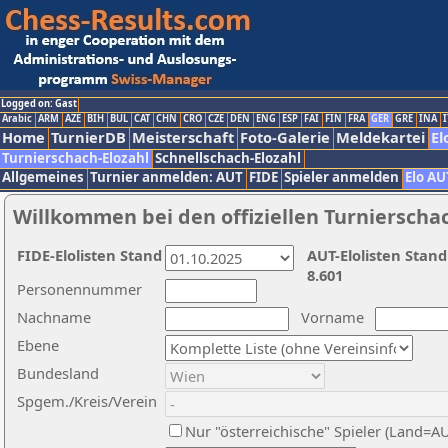
Logged on: Gast
Arabic
ARM
AZE
BIH
BUL
CAT
CHN
CRO
CZE
DEN
ENG
ESP
FAI
FIN
FRA
GER
GRE
INA
I
Home
TurnierDB
Meisterschaft
Foto-Galerie
Meldekartei
El
Turnierschach-Elozahl
Schnellschach-Elozahl
Allgemeines
Turnier anmelden: AUT
FIDE
Spieler anmelden
Elo AU
Willkommen bei den offiziellen Turnierscha
FIDE-Elolisten Stand
AUT-Elolisten Stand
8.601
Personennummer
Nachname
Vorname
Ebene
Bundesland
Spgem./Kreis/Verein
Nur "österreichische" Spieler (Land=A