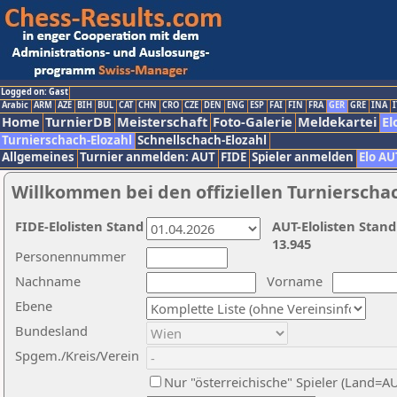
Logged on: Gast
Arabic
ARM
AZE
BIH
BUL
CAT
CHN
CRO
CZE
DEN
ENG
ESP
FAI
FIN
FRA
GER
GRE
INA
I
Home
TurnierDB
Meisterschaft
Foto-Galerie
Meldekartei
El
Turnierschach-Elozahl
Schnellschach-Elozahl
Allgemeines
Turnier anmelden: AUT
FIDE
Spieler anmelden
Elo AU
Willkommen bei den offiziellen Turnierscha
FIDE-Elolisten Stand
AUT-Elolisten Stand
13.945
Personennummer
Nachname
Vorname
Ebene
Bundesland
Spgem./Kreis/Verein
Nur "österreichische" Spieler (Land=A