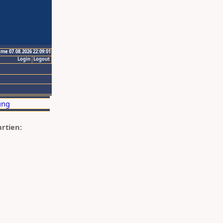
ime 07.08.2026 22:09:01
Login
Logout
artien: