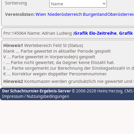
Sortierung
Vereinslisten:
Wien
Niederösterreich
Burgenland
Oberösterrei
Pnr:145064 Name: Adrian Ludwig (
Grafik Elo-Zeitreihe
,
Grafik 
Hinweis1
Wertebereich Feld St (Status)
blank ... Partie gewertet in aktueller Periode gespielt
V ... Partie gewertet in Vorperiode(n) gespielt
- ... Partie nicht gewertet, da Gegner keine Elozahl hat.
E ... Partie vorgemerkt zur Berechnung der Einstiegselozahl in
K ... Korrektur wegen doppelter Personennummer.
Hinweis2
Kontumazen werden grundsätzlich nie gewertet und sin
Der Schachturnier-Ergebnis-Server
© 2006-2026 Heinz Herzog
, CMS
Impressum / Nutzungsbedingungen