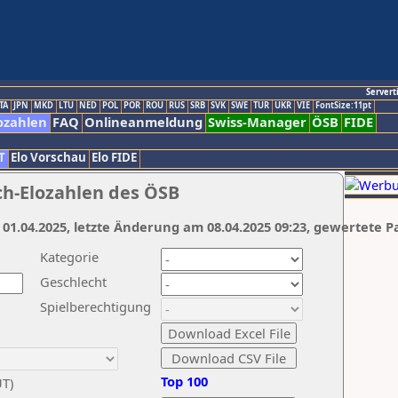
Servert
TA
JPN
MKD
LTU
NED
POL
POR
ROU
RUS
SRB
SVK
SWE
TUR
UKR
VIE
FontSize:11pt
ozahlen
FAQ
Onlineanmeldung
Swiss-Manager
ÖSB
FIDE
T
Elo Vorschau
Elo FIDE
ch-Elozahlen des ÖSB
 01.04.2025, letzte Änderung am 08.04.2025 09:23, gewertete P
Kategorie
Geschlecht
Spielberechtigung
Top 100
UT)