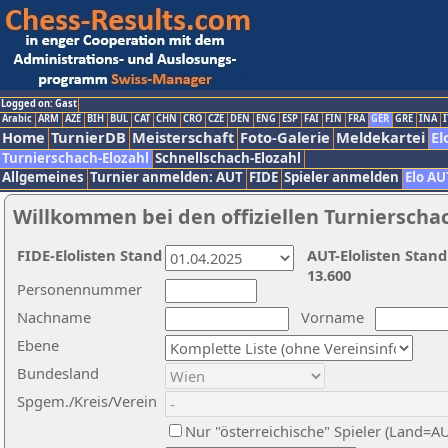
Logged on: Gast
Arabic
ARM
AZE
BIH
BUL
CAT
CHN
CRO
CZE
DEN
ENG
ESP
FAI
FIN
FRA
GER
GRE
INA
I
Home
TurnierDB
Meisterschaft
Foto-Galerie
Meldekartei
El
Turnierschach-Elozahl
Schnellschach-Elozahl
Allgemeines
Turnier anmelden: AUT
FIDE
Spieler anmelden
Elo AU
Willkommen bei den offiziellen Turnierscha
FIDE-Elolisten Stand
AUT-Elolisten Stand
13.600
Personennummer
Nachname
Vorname
Ebene
Bundesland
Spgem./Kreis/Verein
Nur "österreichische" Spieler (Land=A