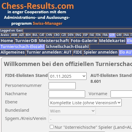
Logged on: Gast
Arabic
ARM
AZE
BIH
BUL
CAT
CHN
CRO
CZE
DEN
ENG
ESP
FAI
FIN
FRA
GER
GRE
INA
I
Home
TurnierDB
Meisterschaft
Foto-Galerie
Meldekartei
El
Turnierschach-Elozahl
Schnellschach-Elozahl
Allgemeines
Turnier anmelden: AUT
FIDE
Spieler anmelden
Elo AU
Willkommen bei den offiziellen Turnierscha
FIDE-Elolisten Stand
AUT-Elolisten Stand
8.601
Personennummer
Nachname
Vorname
Ebene
Bundesland
Spgem./Kreis/Verein
Nur "österreichische" Spieler (Land=A