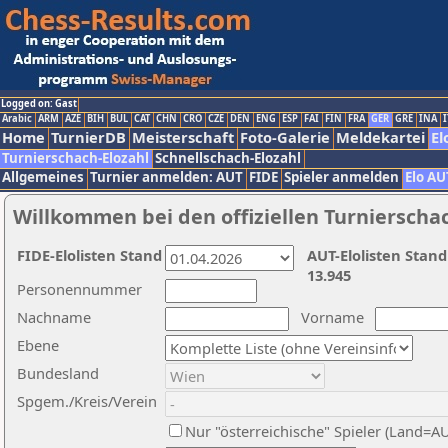
Logged on: Gast
Arabic
ARM
AZE
BIH
BUL
CAT
CHN
CRO
CZE
DEN
ENG
ESP
FAI
FIN
FRA
GER
GRE
INA
I
Home
TurnierDB
Meisterschaft
Foto-Galerie
Meldekartei
El
Turnierschach-Elozahl
Schnellschach-Elozahl
Allgemeines
Turnier anmelden: AUT
FIDE
Spieler anmelden
Elo AU
Willkommen bei den offiziellen Turnierscha
FIDE-Elolisten Stand
AUT-Elolisten Stand
13.945
Personennummer
Nachname
Vorname
Ebene
Bundesland
Spgem./Kreis/Verein
Nur "österreichische" Spieler (Land=A