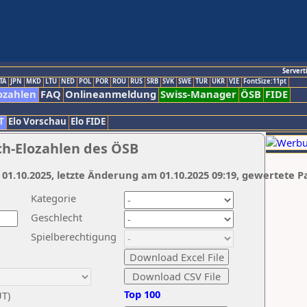
Servert
TA
JPN
MKD
LTU
NED
POL
POR
ROU
RUS
SRB
SVK
SWE
TUR
UKR
VIE
FontSize:11pt
ozahlen
FAQ
Onlineanmeldung
Swiss-Manager
ÖSB
FIDE
T
Elo Vorschau
Elo FIDE
ch-Elozahlen des ÖSB
 01.10.2025, letzte Änderung am 01.10.2025 09:19, gewertete P
Kategorie
Geschlecht
Spielberechtigung
Top 100
UT)