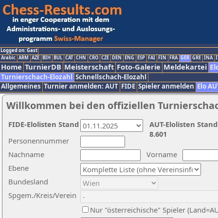
Logged on: Gast
Arabic
ARM
AZE
BIH
BUL
CAT
CHN
CRO
CZE
DEN
ENG
ESP
FAI
FIN
FRA
GER
GRE
INA
I
Home
TurnierDB
Meisterschaft
Foto-Galerie
Meldekartei
El
Turnierschach-Elozahl
Schnellschach-Elozahl
Allgemeines
Turnier anmelden: AUT
FIDE
Spieler anmelden
Elo AU
Willkommen bei den offiziellen Turnierscha
FIDE-Elolisten Stand
AUT-Elolisten Stand
8.601
Personennummer
Nachname
Vorname
Ebene
Bundesland
Spgem./Kreis/Verein
Nur "österreichische" Spieler (Land=A