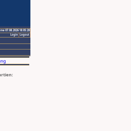
ime 07.08.2026 18:05:28
Login
Logout
artien: