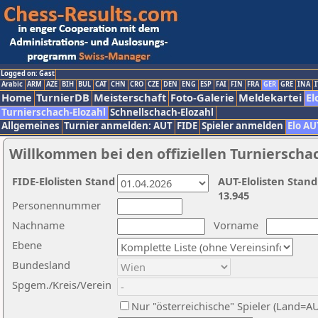
Logged on: Gast
Arabic
ARM
AZE
BIH
BUL
CAT
CHN
CRO
CZE
DEN
ENG
ESP
FAI
FIN
FRA
GER
GRE
INA
I
Home
TurnierDB
Meisterschaft
Foto-Galerie
Meldekartei
El
Turnierschach-Elozahl
Schnellschach-Elozahl
Allgemeines
Turnier anmelden: AUT
FIDE
Spieler anmelden
Elo AU
Willkommen bei den offiziellen Turnierscha
FIDE-Elolisten Stand
AUT-Elolisten Stand
13.945
Personennummer
Nachname
Vorname
Ebene
Bundesland
Spgem./Kreis/Verein
Nur "österreichische" Spieler (Land=A