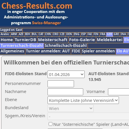
Logged on: Gast
Arabic
ARM
AZE
BIH
BUL
CAT
CHN
CRO
CZE
DEN
ENG
ESP
FAI
FIN
FRA
GER
GRE
INA
I
Home
TurnierDB
Meisterschaft
Foto-Galerie
Meldekartei
El
Turnierschach-Elozahl
Schnellschach-Elozahl
Allgemeines
Turnier anmelden: AUT
FIDE
Spieler anmelden
Elo AU
Willkommen bei den offiziellen Turnierscha
FIDE-Elolisten Stand
AUT-Elolisten Stand
13.945
Personennummer
Nachname
Vorname
Ebene
Bundesland
Spgem./Kreis/Verein
Nur "österreichische" Spieler (Land=A