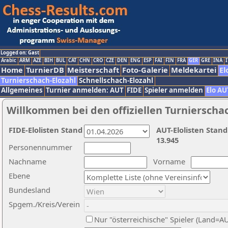
Logged on: Gast
Arabic
ARM
AZE
BIH
BUL
CAT
CHN
CRO
CZE
DEN
ENG
ESP
FAI
FIN
FRA
GER
GRE
INA
I
Home
TurnierDB
Meisterschaft
Foto-Galerie
Meldekartei
El
Turnierschach-Elozahl
Schnellschach-Elozahl
Allgemeines
Turnier anmelden: AUT
FIDE
Spieler anmelden
Elo AU
Willkommen bei den offiziellen Turnierscha
FIDE-Elolisten Stand
AUT-Elolisten Stand
13.945
Personennummer
Nachname
Vorname
Ebene
Bundesland
Spgem./Kreis/Verein
Nur "österreichische" Spieler (Land=A