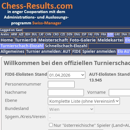
Logged on: Gast
Arabic
ARM
AZE
BIH
BUL
CAT
CHN
CRO
CZE
DEN
ENG
ESP
FAI
FIN
FRA
GER
GRE
INA
I
Home
TurnierDB
Meisterschaft
Foto-Galerie
Meldekartei
El
Turnierschach-Elozahl
Schnellschach-Elozahl
Allgemeines
Turnier anmelden: AUT
FIDE
Spieler anmelden
Elo AU
Willkommen bei den offiziellen Turnierscha
FIDE-Elolisten Stand
AUT-Elolisten Stand
13.945
Personennummer
Nachname
Vorname
Ebene
Bundesland
Spgem./Kreis/Verein
Nur "österreichische" Spieler (Land=A