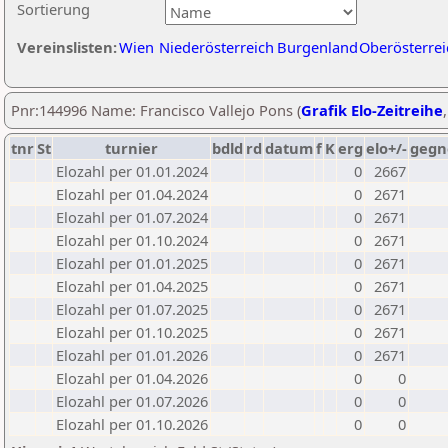
Sortierung
Vereinslisten:
Wien
Niederösterreich
Burgenland
Oberösterrei
Pnr:144996 Name: Francisco Vallejo Pons (
Grafik Elo-Zeitreihe
tnr
St
turnier
bdld
rd
datum
f
K
erg
elo+/-
gegn
Elozahl per 01.01.2024
0
2667
Elozahl per 01.04.2024
0
2671
Elozahl per 01.07.2024
0
2671
Elozahl per 01.10.2024
0
2671
Elozahl per 01.01.2025
0
2671
Elozahl per 01.04.2025
0
2671
Elozahl per 01.07.2025
0
2671
Elozahl per 01.10.2025
0
2671
Elozahl per 01.01.2026
0
2671
Elozahl per 01.04.2026
0
0
Elozahl per 01.07.2026
0
0
Elozahl per 01.10.2026
0
0