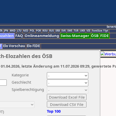
Servert
TA
JPN
MKD
LTU
NED
POL
POR
ROU
RUS
SRB
SVK
SWE
TUR
UKR
VIE
FontSize:11pt
ozahlen
FAQ
Onlineanmeldung
Swiss-Manager
ÖSB
FIDE
T
Elo Vorschau
Elo FIDE
ch-Elozahlen des ÖSB
 01.04.2026, letzte Änderung am 11.07.2026 09:29, gewertete P
Kategorie
Geschlecht
Spielberechtigung
Top 100
UT)