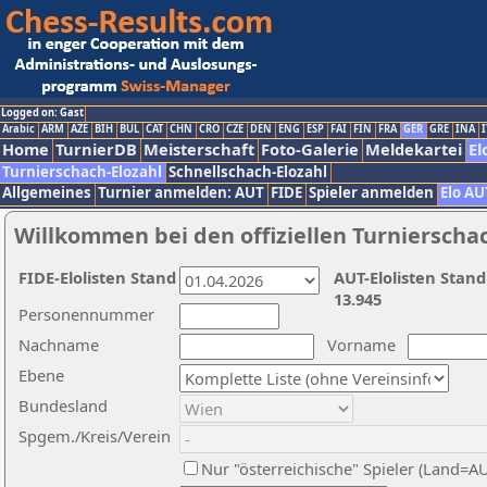
Logged on: Gast
Arabic
ARM
AZE
BIH
BUL
CAT
CHN
CRO
CZE
DEN
ENG
ESP
FAI
FIN
FRA
GER
GRE
INA
I
Home
TurnierDB
Meisterschaft
Foto-Galerie
Meldekartei
El
Turnierschach-Elozahl
Schnellschach-Elozahl
Allgemeines
Turnier anmelden: AUT
FIDE
Spieler anmelden
Elo AU
Willkommen bei den offiziellen Turnierscha
FIDE-Elolisten Stand
AUT-Elolisten Stand
13.945
Personennummer
Nachname
Vorname
Ebene
Bundesland
Spgem./Kreis/Verein
Nur "österreichische" Spieler (Land=A