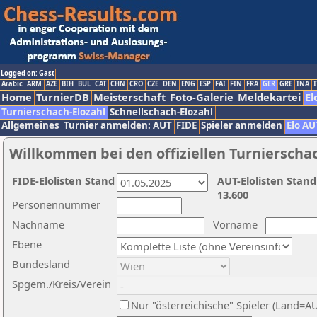
Logged on: Gast
Arabic
ARM
AZE
BIH
BUL
CAT
CHN
CRO
CZE
DEN
ENG
ESP
FAI
FIN
FRA
GER
GRE
INA
I
Home
TurnierDB
Meisterschaft
Foto-Galerie
Meldekartei
El
Turnierschach-Elozahl
Schnellschach-Elozahl
Allgemeines
Turnier anmelden: AUT
FIDE
Spieler anmelden
Elo AU
Willkommen bei den offiziellen Turnierscha
FIDE-Elolisten Stand
AUT-Elolisten Stand
13.600
Personennummer
Nachname
Vorname
Ebene
Bundesland
Spgem./Kreis/Verein
Nur "österreichische" Spieler (Land=A