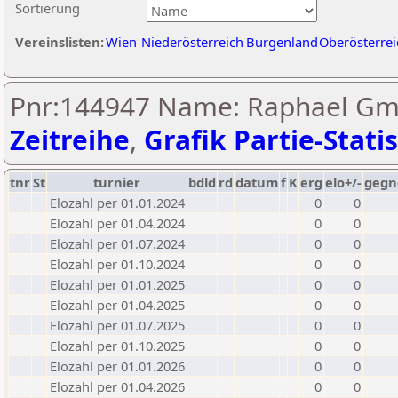
Sortierung
Vereinslisten:
Wien
Niederösterreich
Burgenland
Oberösterrei
Pnr:144947 Name: Raphael Gme
Zeitreihe
,
Grafik Partie-Statis
tnr
St
turnier
bdld
rd
datum
f
K
erg
elo+/-
gegn
Elozahl per 01.01.2024
0
0
Elozahl per 01.04.2024
0
0
Elozahl per 01.07.2024
0
0
Elozahl per 01.10.2024
0
0
Elozahl per 01.01.2025
0
0
Elozahl per 01.04.2025
0
0
Elozahl per 01.07.2025
0
0
Elozahl per 01.10.2025
0
0
Elozahl per 01.01.2026
0
0
Elozahl per 01.04.2026
0
0