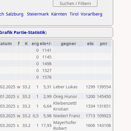
ch
Salzburg
Steiermark
Kärnten
Tirol
Vorarlberg
Grafik Partie-Statistik
)
datum
f
K
erg
elo+/-
gegner
elo
pnr
0
1141
0
1145
0
1498
0
1527
0
1578
.02.2025
w
33.2
1
5,31
Leber Lukas
1299
139554
.01.2025
s
33.2
1
2,99
Öreg Hunor
1200
145450
Kleibenzettl
.03.2025
s
33.2
1
6,64
1334
131851
Kristian
.03.2025
w
33.2
0,5
5,98
Niederl Franz
1713
109923
Mayerhofer
.03.2025
s
33.2
1
17,93
1606
143108
Robert