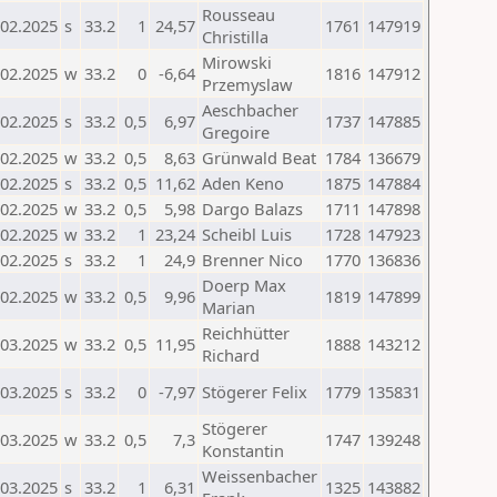
Rousseau
.02.2025
s
33.2
1
24,57
1761
147919
Christilla
Mirowski
.02.2025
w
33.2
0
-6,64
1816
147912
Przemyslaw
Aeschbacher
.02.2025
s
33.2
0,5
6,97
1737
147885
Gregoire
.02.2025
w
33.2
0,5
8,63
Grünwald Beat
1784
136679
.02.2025
s
33.2
0,5
11,62
Aden Keno
1875
147884
.02.2025
w
33.2
0,5
5,98
Dargo Balazs
1711
147898
.02.2025
w
33.2
1
23,24
Scheibl Luis
1728
147923
.02.2025
s
33.2
1
24,9
Brenner Nico
1770
136836
Doerp Max
.02.2025
w
33.2
0,5
9,96
1819
147899
Marian
Reichhütter
.03.2025
w
33.2
0,5
11,95
1888
143212
Richard
.03.2025
s
33.2
0
-7,97
Stögerer Felix
1779
135831
Stögerer
.03.2025
w
33.2
0,5
7,3
1747
139248
Konstantin
Weissenbacher
.03.2025
s
33.2
1
6,31
1325
143882