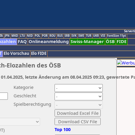
Servert
TA
JPN
MKD
LTU
NED
POL
POR
ROU
RUS
SRB
SVK
SWE
TUR
UKR
VIE
FontSize:11pt
ozahlen
FAQ
Onlineanmeldung
Swiss-Manager
ÖSB
FIDE
T
Elo Vorschau
Elo FIDE
ch-Elozahlen des ÖSB
 01.04.2025, letzte Änderung am 08.04.2025 09:23, gewertete P
Kategorie
Geschlecht
Spielberechtigung
Top 100
UT)