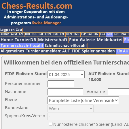
Logged on: Gast
Arabic
ARM
AZE
BIH
BUL
CAT
CHN
CRO
CZE
DEN
ENG
ESP
FAI
FIN
FRA
GER
GRE
INA
I
Home
TurnierDB
Meisterschaft
Foto-Galerie
Meldekartei
El
Turnierschach-Elozahl
Schnellschach-Elozahl
Allgemeines
Turnier anmelden: AUT
FIDE
Spieler anmelden
Elo AU
Willkommen bei den offiziellen Turnierscha
FIDE-Elolisten Stand
AUT-Elolisten Stand
13.600
Personennummer
Nachname
Vorname
Ebene
Bundesland
Spgem./Kreis/Verein
Nur "österreichische" Spieler (Land=A