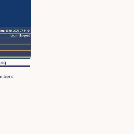
ime 10.08.2026 07:31:01
Login
Logout
artien: