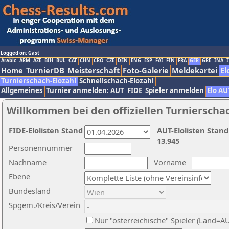
Logged on: Gast
Arabic
ARM
AZE
BIH
BUL
CAT
CHN
CRO
CZE
DEN
ENG
ESP
FAI
FIN
FRA
GER
GRE
INA
I
Home
TurnierDB
Meisterschaft
Foto-Galerie
Meldekartei
El
Turnierschach-Elozahl
Schnellschach-Elozahl
Allgemeines
Turnier anmelden: AUT
FIDE
Spieler anmelden
Elo AU
Willkommen bei den offiziellen Turnierscha
FIDE-Elolisten Stand
AUT-Elolisten Stand
13.945
Personennummer
Nachname
Vorname
Ebene
Bundesland
Spgem./Kreis/Verein
Nur "österreichische" Spieler (Land=A