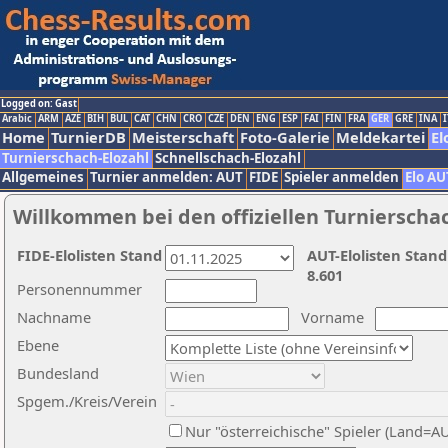
Logged on: Gast
Arabic
ARM
AZE
BIH
BUL
CAT
CHN
CRO
CZE
DEN
ENG
ESP
FAI
FIN
FRA
GER
GRE
INA
I
Home
TurnierDB
Meisterschaft
Foto-Galerie
Meldekartei
El
Turnierschach-Elozahl
Schnellschach-Elozahl
Allgemeines
Turnier anmelden: AUT
FIDE
Spieler anmelden
Elo AU
Willkommen bei den offiziellen Turnierscha
FIDE-Elolisten Stand
AUT-Elolisten Stand
8.601
Personennummer
Nachname
Vorname
Ebene
Bundesland
Spgem./Kreis/Verein
Nur "österreichische" Spieler (Land=A