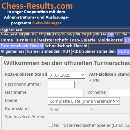
Logged on: Gast
Arabic
ARM
AZE
BIH
BUL
CAT
CHN
CRO
CZE
DEN
ENG
ESP
FAI
FIN
FRA
GER
GRE
INA
I
Home
TurnierDB
Meisterschaft
Foto-Galerie
Meldekartei
El
Turnierschach-Elozahl
Schnellschach-Elozahl
Allgemeines
Turnier anmelden: AUT
FIDE
Spieler anmelden
Elo AU
Willkommen bei den offiziellen Turnierscha
FIDE-Elolisten Stand
AUT-Elolisten Stand
7.518
Personennummer
Nachname
Vorname
Ebene
Bundesland
Spgem./Kreis/Verein
Nur "österreichische" Spieler (Land=A