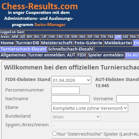
Logged on: Gast
Arabic
ARM
AZE
BIH
BUL
CAT
CHN
CRO
CZE
DEN
ENG
ESP
FAI
FIN
FRA
GER
GRE
INA
I
Home
TurnierDB
Meisterschaft
Foto-Galerie
Meldekartei
El
Turnierschach-Elozahl
Schnellschach-Elozahl
Allgemeines
Turnier anmelden: AUT
FIDE
Spieler anmelden
Elo AU
Willkommen bei den offiziellen Turnierscha
FIDE-Elolisten Stand
AUT-Elolisten Stand
13.945
Personennummer
Nachname
Vorname
Ebene
Bundesland
Spgem./Kreis/Verein
Nur "österreichische" Spieler (Land=A