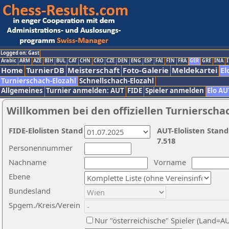
Logged on: Gast
Arabic
ARM
AZE
BIH
BUL
CAT
CHN
CRO
CZE
DEN
ENG
ESP
FAI
FIN
FRA
GER
GRE
INA
I
Home
TurnierDB
Meisterschaft
Foto-Galerie
Meldekartei
El
Turnierschach-Elozahl
Schnellschach-Elozahl
Allgemeines
Turnier anmelden: AUT
FIDE
Spieler anmelden
Elo AU
Willkommen bei den offiziellen Turnierscha
FIDE-Elolisten Stand
AUT-Elolisten Stand
7.518
Personennummer
Nachname
Vorname
Ebene
Bundesland
Spgem./Kreis/Verein
Nur "österreichische" Spieler (Land=A