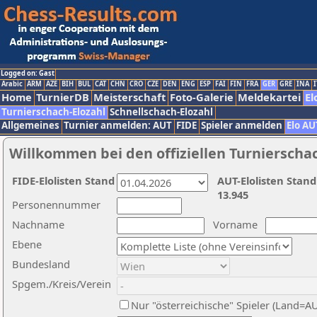
Logged on: Gast
Arabic
ARM
AZE
BIH
BUL
CAT
CHN
CRO
CZE
DEN
ENG
ESP
FAI
FIN
FRA
GER
GRE
INA
I
Home
TurnierDB
Meisterschaft
Foto-Galerie
Meldekartei
El
Turnierschach-Elozahl
Schnellschach-Elozahl
Allgemeines
Turnier anmelden: AUT
FIDE
Spieler anmelden
Elo AU
Willkommen bei den offiziellen Turnierscha
FIDE-Elolisten Stand
AUT-Elolisten Stand
13.945
Personennummer
Nachname
Vorname
Ebene
Bundesland
Spgem./Kreis/Verein
Nur "österreichische" Spieler (Land=A