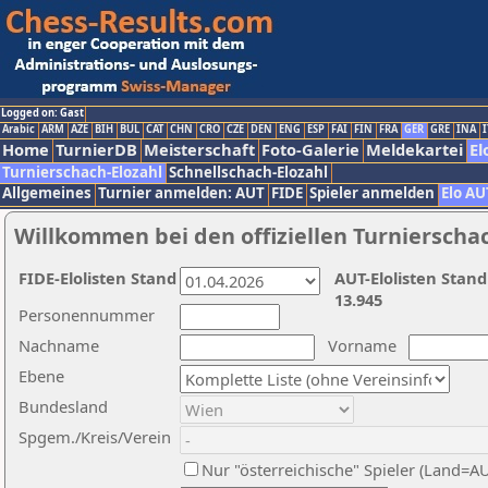
Logged on: Gast
Arabic
ARM
AZE
BIH
BUL
CAT
CHN
CRO
CZE
DEN
ENG
ESP
FAI
FIN
FRA
GER
GRE
INA
I
Home
TurnierDB
Meisterschaft
Foto-Galerie
Meldekartei
El
Turnierschach-Elozahl
Schnellschach-Elozahl
Allgemeines
Turnier anmelden: AUT
FIDE
Spieler anmelden
Elo AU
Willkommen bei den offiziellen Turnierscha
FIDE-Elolisten Stand
AUT-Elolisten Stand
13.945
Personennummer
Nachname
Vorname
Ebene
Bundesland
Spgem./Kreis/Verein
Nur "österreichische" Spieler (Land=A