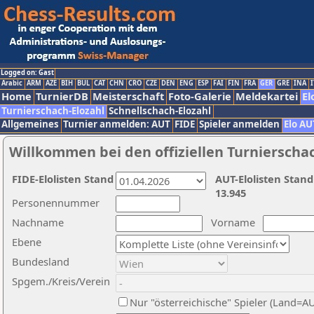
Logged on: Gast
Arabic
ARM
AZE
BIH
BUL
CAT
CHN
CRO
CZE
DEN
ENG
ESP
FAI
FIN
FRA
GER
GRE
INA
I
Home
TurnierDB
Meisterschaft
Foto-Galerie
Meldekartei
El
Turnierschach-Elozahl
Schnellschach-Elozahl
Allgemeines
Turnier anmelden: AUT
FIDE
Spieler anmelden
Elo AU
Willkommen bei den offiziellen Turnierscha
FIDE-Elolisten Stand
AUT-Elolisten Stand
13.945
Personennummer
Nachname
Vorname
Ebene
Bundesland
Spgem./Kreis/Verein
Nur "österreichische" Spieler (Land=A