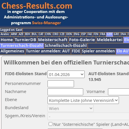
Logged on: Gast
Arabic
ARM
AZE
BIH
BUL
CAT
CHN
CRO
CZE
DEN
ENG
ESP
FAI
FIN
FRA
GER
GRE
INA
I
Home
TurnierDB
Meisterschaft
Foto-Galerie
Meldekartei
El
Turnierschach-Elozahl
Schnellschach-Elozahl
Allgemeines
Turnier anmelden: AUT
FIDE
Spieler anmelden
Elo AU
Willkommen bei den offiziellen Turnierscha
FIDE-Elolisten Stand
AUT-Elolisten Stand
13.945
Personennummer
Nachname
Vorname
Ebene
Bundesland
Spgem./Kreis/Verein
Nur "österreichische" Spieler (Land=A