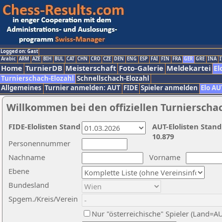
Logged on: Gast
Arabic
ARM
AZE
BIH
BUL
CAT
CHN
CRO
CZE
DEN
ENG
ESP
FAI
FIN
FRA
GER
GRE
INA
I
Home
TurnierDB
Meisterschaft
Foto-Galerie
Meldekartei
El
Turnierschach-Elozahl
Schnellschach-Elozahl
Allgemeines
Turnier anmelden: AUT
FIDE
Spieler anmelden
Elo AU
Willkommen bei den offiziellen Turnierscha
FIDE-Elolisten Stand
AUT-Elolisten Stand
10.879
Personennummer
Nachname
Vorname
Ebene
Bundesland
Spgem./Kreis/Verein
Nur "österreichische" Spieler (Land=A