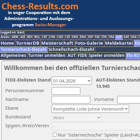
Logged on: Gast
Arabic
ARM
AZE
BIH
BUL
CAT
CHN
CRO
CZE
DEN
ENG
ESP
FAI
FIN
FRA
GER
GRE
INA
I
Home
TurnierDB
Meisterschaft
Foto-Galerie
Meldekartei
El
Turnierschach-Elozahl
Schnellschach-Elozahl
Allgemeines
Turnier anmelden: AUT
FIDE
Spieler anmelden
Elo AU
Willkommen bei den offiziellen Turnierscha
FIDE-Elolisten Stand
AUT-Elolisten Stand
13.945
Personennummer
Nachname
Vorname
Ebene
Bundesland
Spgem./Kreis/Verein
Nur "österreichische" Spieler (Land=A