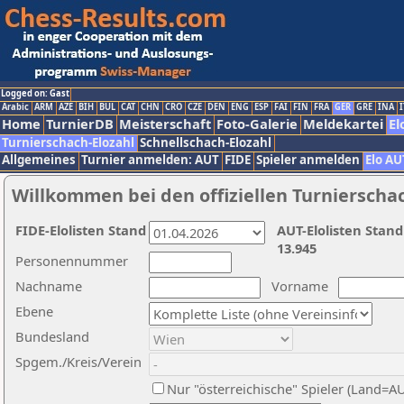
Logged on: Gast
Arabic
ARM
AZE
BIH
BUL
CAT
CHN
CRO
CZE
DEN
ENG
ESP
FAI
FIN
FRA
GER
GRE
INA
I
Home
TurnierDB
Meisterschaft
Foto-Galerie
Meldekartei
El
Turnierschach-Elozahl
Schnellschach-Elozahl
Allgemeines
Turnier anmelden: AUT
FIDE
Spieler anmelden
Elo AU
Willkommen bei den offiziellen Turnierscha
FIDE-Elolisten Stand
AUT-Elolisten Stand
13.945
Personennummer
Nachname
Vorname
Ebene
Bundesland
Spgem./Kreis/Verein
Nur "österreichische" Spieler (Land=A