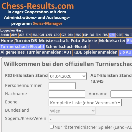
Logged on: Gast
Arabic
ARM
AZE
BIH
BUL
CAT
CHN
CRO
CZE
DEN
ENG
ESP
FAI
FIN
FRA
GER
GRE
INA
I
Home
TurnierDB
Meisterschaft
Foto-Galerie
Meldekartei
El
Turnierschach-Elozahl
Schnellschach-Elozahl
Allgemeines
Turnier anmelden: AUT
FIDE
Spieler anmelden
Elo AU
Willkommen bei den offiziellen Turnierscha
FIDE-Elolisten Stand
AUT-Elolisten Stand
13.945
Personennummer
Nachname
Vorname
Ebene
Bundesland
Spgem./Kreis/Verein
Nur "österreichische" Spieler (Land=A