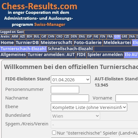
Logged on: Gast
Arabic
ARM
AZE
BIH
BUL
CAT
CHN
CRO
CZE
DEN
ENG
ESP
FAI
FIN
FRA
GER
GRE
INA
I
Home
TurnierDB
Meisterschaft
Foto-Galerie
Meldekartei
El
Turnierschach-Elozahl
Schnellschach-Elozahl
Allgemeines
Turnier anmelden: AUT
FIDE
Spieler anmelden
Elo AU
Willkommen bei den offiziellen Turnierscha
FIDE-Elolisten Stand
AUT-Elolisten Stand
13.945
Personennummer
Nachname
Vorname
Ebene
Bundesland
Spgem./Kreis/Verein
Nur "österreichische" Spieler (Land=A