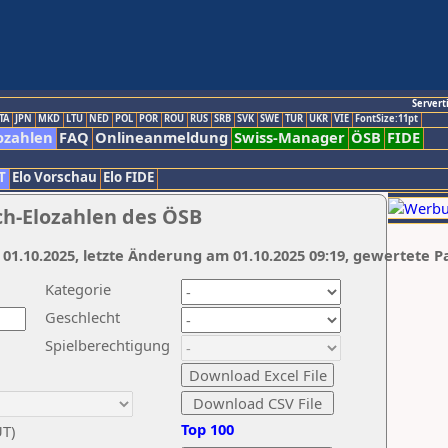
Servert
TA
JPN
MKD
LTU
NED
POL
POR
ROU
RUS
SRB
SVK
SWE
TUR
UKR
VIE
FontSize:11pt
ozahlen
FAQ
Onlineanmeldung
Swiss-Manager
ÖSB
FIDE
T
Elo Vorschau
Elo FIDE
ch-Elozahlen des ÖSB
 01.10.2025, letzte Änderung am 01.10.2025 09:19, gewertete P
Kategorie
Geschlecht
Spielberechtigung
Top 100
UT)