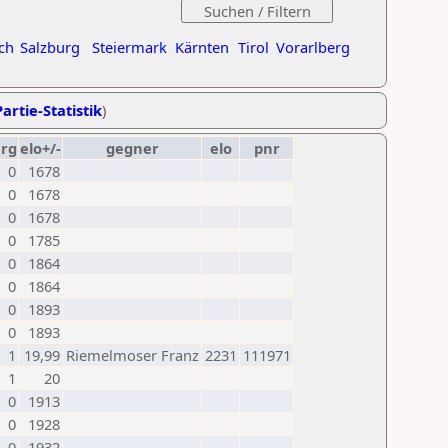
ch
Salzburg
Steiermark
Kärnten
Tirol
Vorarlberg
artie-Statistik
)
erg
elo+/-
gegner
elo
pnr
0
1678
0
1678
0
1678
0
1785
0
1864
0
1864
0
1893
0
1893
1
19,99
Riemelmoser Franz
2231
111971
1
20
0
1913
0
1928
0
1932