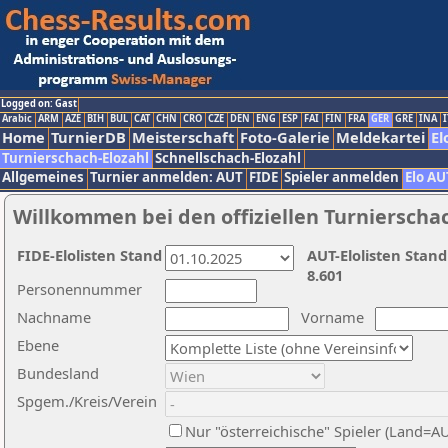
Logged on: Gast
Arabic
ARM
AZE
BIH
BUL
CAT
CHN
CRO
CZE
DEN
ENG
ESP
FAI
FIN
FRA
GER
GRE
INA
I
Home
TurnierDB
Meisterschaft
Foto-Galerie
Meldekartei
El
Turnierschach-Elozahl
Schnellschach-Elozahl
Allgemeines
Turnier anmelden: AUT
FIDE
Spieler anmelden
Elo AU
Willkommen bei den offiziellen Turnierscha
FIDE-Elolisten Stand
AUT-Elolisten Stand
8.601
Personennummer
Nachname
Vorname
Ebene
Bundesland
Spgem./Kreis/Verein
Nur "österreichische" Spieler (Land=A