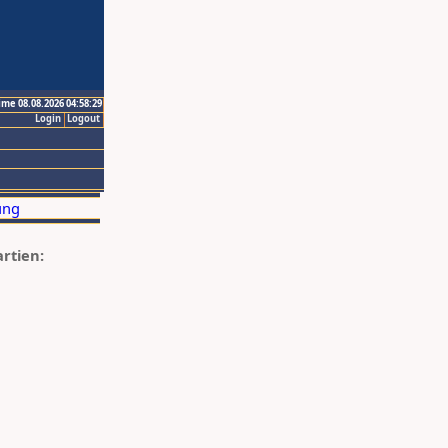
ime 08.08.2026 04:58:29
Login
Logout
artien: