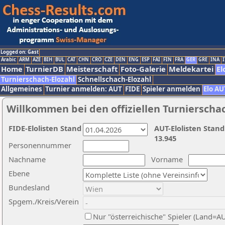
Logged on: Gast
Arabic
ARM
AZE
BIH
BUL
CAT
CHN
CRO
CZE
DEN
ENG
ESP
FAI
FIN
FRA
GER
GRE
INA
I
Home
TurnierDB
Meisterschaft
Foto-Galerie
Meldekartei
El
Turnierschach-Elozahl
Schnellschach-Elozahl
Allgemeines
Turnier anmelden: AUT
FIDE
Spieler anmelden
Elo AU
Willkommen bei den offiziellen Turnierscha
FIDE-Elolisten Stand
AUT-Elolisten Stand
13.945
Personennummer
Nachname
Vorname
Ebene
Bundesland
Spgem./Kreis/Verein
Nur "österreichische" Spieler (Land=A