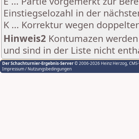
E ... Partie vorgemerkt zur Be
Einstiegselozahl in der nächst
K ... Korrektur wegen doppelt
Hinweis2
Kontumazen werden g
und sind in der Liste nicht enth
Der Schachturnier-Ergebnis-Server
© 2006-2026 Heinz Herzog
, CMS
Impressum / Nutzungsbedingungen