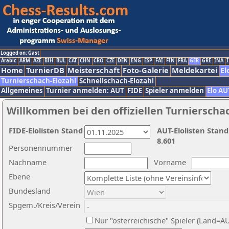
Logged on: Gast
Arabic
ARM
AZE
BIH
BUL
CAT
CHN
CRO
CZE
DEN
ENG
ESP
FAI
FIN
FRA
GER
GRE
INA
I
Home
TurnierDB
Meisterschaft
Foto-Galerie
Meldekartei
El
Turnierschach-Elozahl
Schnellschach-Elozahl
Allgemeines
Turnier anmelden: AUT
FIDE
Spieler anmelden
Elo AU
Willkommen bei den offiziellen Turnierscha
FIDE-Elolisten Stand
AUT-Elolisten Stand
8.601
Personennummer
Nachname
Vorname
Ebene
Bundesland
Spgem./Kreis/Verein
Nur "österreichische" Spieler (Land=A