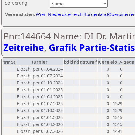
Sortierung
Vereinslisten:
Wien
Niederösterreich
Burgenland
Oberösterrei
Pnr:144664 Name: DI Dr. Martin
Zeitreihe
,
Grafik Partie-Statis
tnr
St
turnier
bdld
rd
datum
f
K
erg
elo+/-
gegn
Elozahl per 01.04.2024
0
0
Elozahl per 01.07.2024
0
0
Elozahl per 01.10.2024
0
0
Elozahl per 01.01.2025
0
0
Elozahl per 01.04.2025
0
0
Elozahl per 01.07.2025
0
1529
Elozahl per 01.10.2025
0
1529
Elozahl per 01.01.2026
0
1515
Elozahl per 01.04.2026
0
1515
Elozahl per 01.07.2026
0
1491