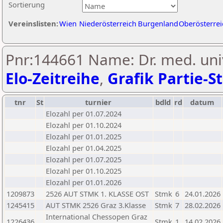
Sortierung
Vereinslisten:
Wien
Niederösterreich
Burgenland
Oberösterrei
Pnr:144661 Name: Dr. med. univ
Elo-Zeitreihe
,
Grafik Partie-St
tnr
St
turnier
bdld
rd
datum
Elozahl per 01.07.2024
Elozahl per 01.10.2024
Elozahl per 01.01.2025
Elozahl per 01.04.2025
Elozahl per 01.07.2025
Elozahl per 01.10.2025
Elozahl per 01.01.2026
1209873
2526 AUT STMK 1. KLASSE OST
Stmk
6
24.01.2026
1245415
AUT STMK 2526 Graz 3.Klasse
Stmk
7
28.02.2026
International Chessopen Graz
1226436
Stmk
1
14.02.2026