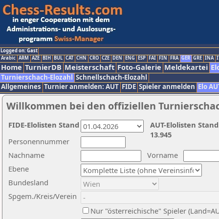
Logged on: Gast
Arabic
ARM
AZE
BIH
BUL
CAT
CHN
CRO
CZE
DEN
ENG
ESP
FAI
FIN
FRA
GER
GRE
INA
I
Home
TurnierDB
Meisterschaft
Foto-Galerie
Meldekartei
El
Turnierschach-Elozahl
Schnellschach-Elozahl
Allgemeines
Turnier anmelden: AUT
FIDE
Spieler anmelden
Elo AU
Willkommen bei den offiziellen Turnierscha
FIDE-Elolisten Stand
AUT-Elolisten Stand
13.945
Personennummer
Nachname
Vorname
Ebene
Bundesland
Spgem./Kreis/Verein
Nur "österreichische" Spieler (Land=A