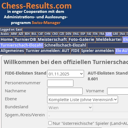
Logged on: Gast
Arabic
ARM
AZE
BIH
BUL
CAT
CHN
CRO
CZE
DEN
ENG
ESP
FAI
FIN
FRA
GER
GRE
INA
I
Home
TurnierDB
Meisterschaft
Foto-Galerie
Meldekartei
El
Turnierschach-Elozahl
Schnellschach-Elozahl
Allgemeines
Turnier anmelden: AUT
FIDE
Spieler anmelden
Elo AU
Willkommen bei den offiziellen Turnierscha
FIDE-Elolisten Stand
AUT-Elolisten Stand
8.601
Personennummer
Nachname
Vorname
Ebene
Bundesland
Spgem./Kreis/Verein
Nur "österreichische" Spieler (Land=A