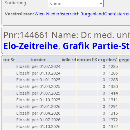
Sortierung
Vereinslisten:
Wien
Niederösterreich
Burgenland
Oberösterrei
Pnr:144661 Name: Dr. med. univ
Elo-Zeitreihe
,
Grafik Partie-St
tnr
St
turnier
bdld
rd
datum
f
K
erg
elo+/-
gegn
Elozahl per 01.07.2024
0
1285
Elozahl per 01.10.2024
0
1285
Elozahl per 01.01.2025
0
1285
Elozahl per 01.04.2025
0
1330
Elozahl per 01.07.2025
0
1414
Elozahl per 01.10.2025
0
1311
Elozahl per 01.01.2026
0
1291
Elozahl per 01.04.2026
0
1315
Elozahl per 01.07.2026
0
1372
Elozahl per 01.10.2026
0
1372