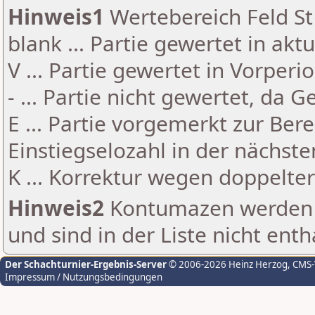
Hinweis1
Wertebereich Feld St 
blank ... Partie gewertet in akt
V ... Partie gewertet in Vorperi
- ... Partie nicht gewertet, da 
E ... Partie vorgemerkt zur Be
Einstiegselozahl in der nächst
K ... Korrektur wegen doppelt
Hinweis2
Kontumazen werden g
und sind in der Liste nicht enth
Der Schachturnier-Ergebnis-Server
© 2006-2026 Heinz Herzog
, CMS
Impressum / Nutzungsbedingungen