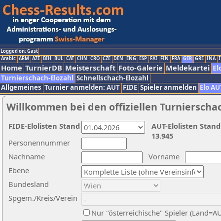
Logged on: Gast
Arabic
ARM
AZE
BIH
BUL
CAT
CHN
CRO
CZE
DEN
ENG
ESP
FAI
FIN
FRA
GER
GRE
INA
I
Home
TurnierDB
Meisterschaft
Foto-Galerie
Meldekartei
El
Turnierschach-Elozahl
Schnellschach-Elozahl
Allgemeines
Turnier anmelden: AUT
FIDE
Spieler anmelden
Elo AU
Willkommen bei den offiziellen Turnierscha
FIDE-Elolisten Stand
AUT-Elolisten Stand
13.945
Personennummer
Nachname
Vorname
Ebene
Bundesland
Spgem./Kreis/Verein
Nur "österreichische" Spieler (Land=A