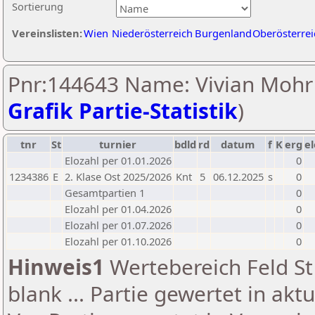
Sortierung
Vereinslisten:
Wien
Niederösterreich
Burgenland
Oberösterrei
Pnr:144643 Name: Vivian Mohr 
Grafik Partie-Statistik
)
tnr
St
turnier
bdld
rd
datum
f
K
erg
el
Elozahl per 01.01.2026
0
1234386
E
2. Klase Ost 2025/2026
Knt
5
06.12.2025
s
0
Gesamtpartien 1
0
Elozahl per 01.04.2026
0
Elozahl per 01.07.2026
0
Elozahl per 01.10.2026
0
Hinweis1
Wertebereich Feld St 
blank ... Partie gewertet in akt