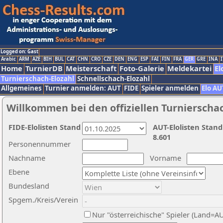
Logged on: Gast
Arabic
ARM
AZE
BIH
BUL
CAT
CHN
CRO
CZE
DEN
ENG
ESP
FAI
FIN
FRA
GER
GRE
INA
I
Home
TurnierDB
Meisterschaft
Foto-Galerie
Meldekartei
El
Turnierschach-Elozahl
Schnellschach-Elozahl
Allgemeines
Turnier anmelden: AUT
FIDE
Spieler anmelden
Elo AU
Willkommen bei den offiziellen Turnierscha
FIDE-Elolisten Stand
AUT-Elolisten Stand
8.601
Personennummer
Nachname
Vorname
Ebene
Bundesland
Spgem./Kreis/Verein
Nur "österreichische" Spieler (Land=A