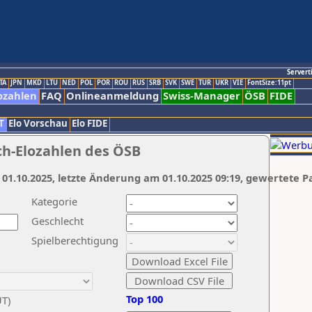
Servert
TA
JPN
MKD
LTU
NED
POL
POR
ROU
RUS
SRB
SVK
SWE
TUR
UKR
VIE
FontSize:11pt
ozahlen
FAQ
Onlineanmeldung
Swiss-Manager
ÖSB
FIDE
T
Elo Vorschau
Elo FIDE
ch-Elozahlen des ÖSB
 01.10.2025, letzte Änderung am 01.10.2025 09:19, gewertete P
Kategorie
Geschlecht
Spielberechtigung
Top 100
UT)