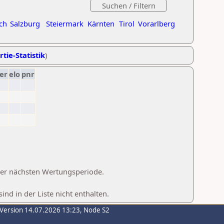
ch
Salzburg
Steiermark
Kärnten
Tirol
Vorarlberg
rtie-Statistik
)
er
elo
pnr
 der nächsten Wertungsperiode.
d in der Liste nicht enthalten.
-Version 14.07.2026 13:23, Node S2