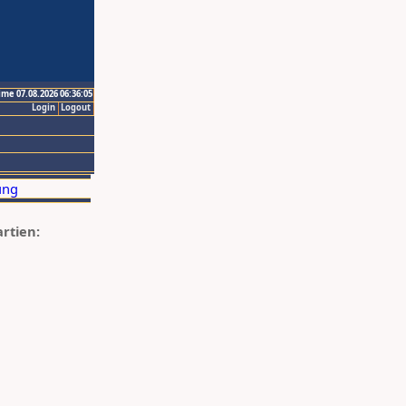
ime 07.08.2026 06:36:05
Login
Logout
artien: