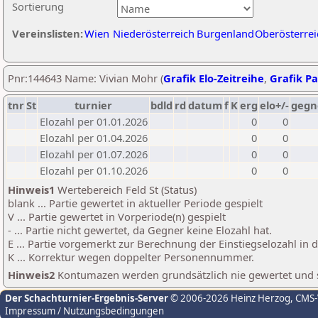
Sortierung
Vereinslisten:
Wien
Niederösterreich
Burgenland
Oberösterrei
Pnr:144643 Name: Vivian Mohr (
Grafik Elo-Zeitreihe
,
Grafik Pa
tnr
St
turnier
bdld
rd
datum
f
K
erg
elo+/-
gegn
Elozahl per 01.01.2026
0
0
Elozahl per 01.04.2026
0
0
Elozahl per 01.07.2026
0
0
Elozahl per 01.10.2026
0
0
Hinweis1
Wertebereich Feld St (Status)
blank ... Partie gewertet in aktueller Periode gespielt
V ... Partie gewertet in Vorperiode(n) gespielt
- ... Partie nicht gewertet, da Gegner keine Elozahl hat.
E ... Partie vorgemerkt zur Berechnung der Einstiegselozahl in
K ... Korrektur wegen doppelter Personennummer.
Hinweis2
Kontumazen werden grundsätzlich nie gewertet und sin
Der Schachturnier-Ergebnis-Server
© 2006-2026 Heinz Herzog
, CMS
Impressum / Nutzungsbedingungen