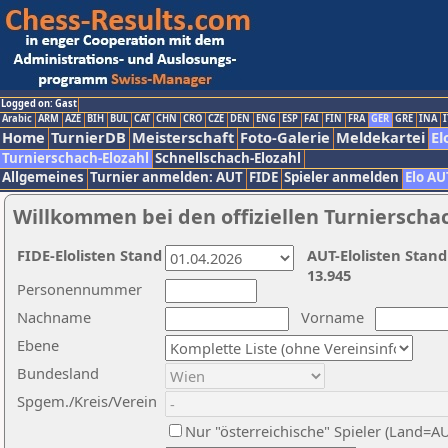
Logged on: Gast
Arabic
ARM
AZE
BIH
BUL
CAT
CHN
CRO
CZE
DEN
ENG
ESP
FAI
FIN
FRA
GER
GRE
INA
I
Home
TurnierDB
Meisterschaft
Foto-Galerie
Meldekartei
El
Turnierschach-Elozahl
Schnellschach-Elozahl
Allgemeines
Turnier anmelden: AUT
FIDE
Spieler anmelden
Elo AU
Willkommen bei den offiziellen Turnierscha
FIDE-Elolisten Stand
AUT-Elolisten Stand
13.945
Personennummer
Nachname
Vorname
Ebene
Bundesland
Spgem./Kreis/Verein
Nur "österreichische" Spieler (Land=A